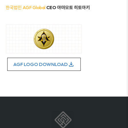
한국법인 AGF Global
CEO
야마모토 히토아키
download
AGF LOGO DOWNLOAD