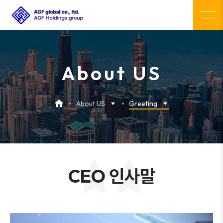
About US
About US
Greeting
CEO 인사말