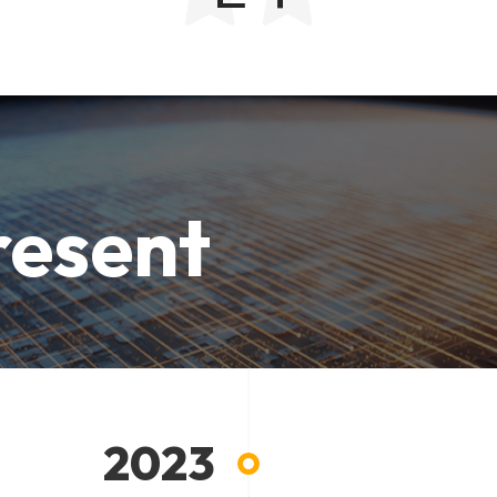
resent
2023